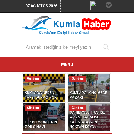
07 AĞUSTOS 2026
MENÜ
Gündem
Gündem
KUMLADA NEDEN
KUMLADA İKİNCİ GECE
TAKSİ DURAĞI YOK
PAZARI
Gündem
Gündem
SAHİL YOLU TRAFİĞE
AÇIKMI KAPALIMI
112 PERSONELİNİN
KAZIM ATA SON
ZOR SINAVI
NOKTAYI KOYDU