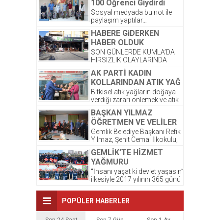
100 Öğrenci Giydirdi
Sosyal medyada bu not ile
paylaşım yaptılar…
Kardeşlerimize yeni kıyafetleri
HABERE GiDERKEN
çok yakıştı. ☺️ Bayram
HABER OLDUK
sonrası,...
SON GÜNLERDE KUMLA’DA
HIRSIZLIK OLAYLARINDA
ARTIŞ OLDUĞU GÖZLENDİ.
AK PARTİ KADIN
ŞİRKETİMİZ PALMİYE
KOLLARINDAN ATIK YAĞ
DONDURMALARI’ NA AIT
PROJESİNE DESTEK
OLAN DEPODA ONCEKI
Bitkisel atık yağların doğaya
AKŞAM...
verdiği zararı önlemek ve atık
yağların atılmasından
BAŞKAN YILMAZ
kaynaklanacak kirlilikten
ÖĞRETMEN VE VELİLER
korunması amacıyla...
İLE BİR ARAYA GELDİ
Gemlik Belediye Başkanı Refik
Yılmaz, Şehit Cemal İlkokulu,
Okul Aile Birliğinin düzenlemiş
GEMLİK’TE HİZMET
olduğu kahvaltı programına...
YAĞMURU
“İnsanı yaşat ki devlet yaşasın”
ilkesiyle 2017 yılının 365 günü
ilçe sakinlerine hizmet götüren
Gemlik...
POPÜLER HABERLER