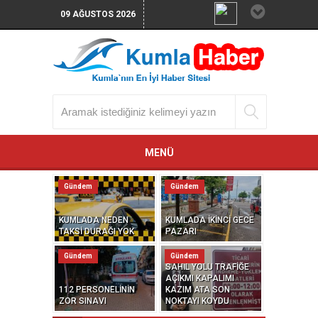
09 AĞUSTOS 2026
MENÜ
Gündem
Gündem
KUMLADA NEDEN
KUMLADA İKİNCİ GECE
TAKSİ DURAĞI YOK
PAZARI
Gündem
Gündem
SAHİL YOLU TRAFİĞE
AÇIKMI KAPALIMI
112 PERSONELİNİN
KAZIM ATA SON
ZOR SINAVI
NOKTAYI KOYDU