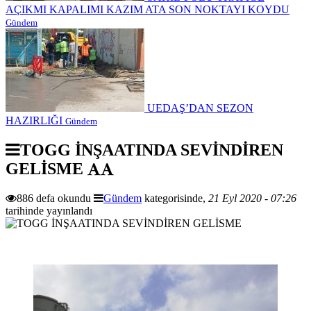
AÇIKMI KAPALIMI KAZIM ATA SON NOKTAYI KOYDU
Gündem
UEDAŞ’DAN SEZON
HAZIRLIĞI
Gündem
TOGG İNŞAATINDA SEVİNDİREN
GELİSME
886 defa okundu
Gündem
kategorisinde,
21 Eyl 2020 - 07:26
tarihinde yayınlandı