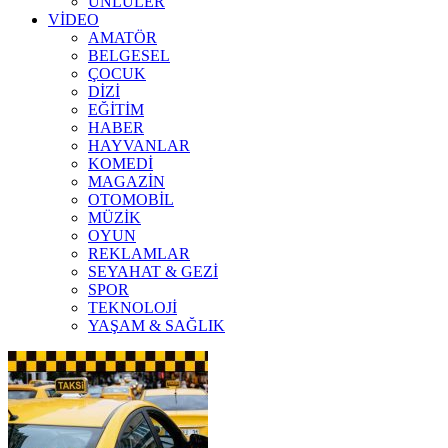
ÜNLÜLER
VİDEO
AMATÖR
BELGESEL
ÇOCUK
DİZİ
EĞİTİM
HABER
HAYVANLAR
KOMEDİ
MAGAZİN
OTOMOBİL
MÜZİK
OYUN
REKLAMLAR
SEYAHAT & GEZİ
SPOR
TEKNOLOJİ
YAŞAM & SAĞLIK