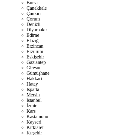
Bursa
Çanakkale
Çankırı
Çorum
Denizli
Diyarbakır
Edirne
Elazığ
Erzincan
Erzurum
Eskişehir
Gaziantep
Giresun
Gümüşhane
Hakkari
Hatay
Isparta
Mersin
İstanbul
İzmir
Kars
Kastamonu
Kayseri
Kırklareli
Kırşehir