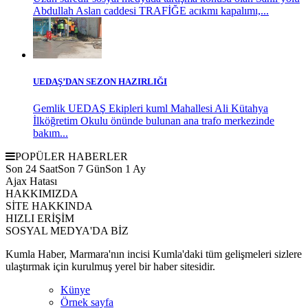
Abdullah Aslan caddesi TRAFİĞE acıkmı kapalımı,...
UEDAŞ’DAN SEZON HAZIRLIĞI
Gemlik UEDAŞ Ekipleri kuml Mahallesi Ali Kütahya
İlköğretim Okulu önünde bulunan ana trafo merkezinde
bakım...
POPÜLER HABERLER
Son 24 Saat
Son 7 Gün
Son 1 Ay
Ajax Hatası
HAKKIMIZDA
SİTE HAKKINDA
HIZLI ERİŞİM
SOSYAL MEDYA'DA BİZ
Kumla Haber, Marmara'nın incisi Kumla'daki tüm gelişmeleri sizlere
ulaştırmak için kurulmuş yerel bir haber sitesidir.
Künye
Örnek sayfa