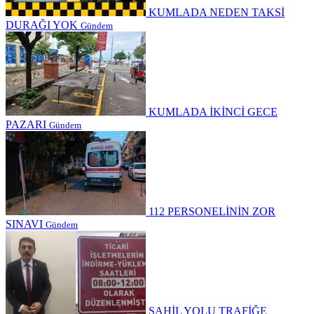
KUMLADA NEDEN TAKSİ
DURAĞI YOK
Gündem
KUMLADA İKİNCİ GECE
PAZARI
Gündem
112 PERSONELİNİN ZOR
SINAVI
Gündem
SAHİL YOLU TRAFİĞE