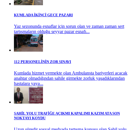
KUMLADA İKİNCİ GECE PAZARI
Yaz sezonunda esnaflar için sorun olan ve zaman zaman sert
tartışmaların olduğu seyyar pazar esnafı...
112 PERSONELİNİN ZOR SINAVI
Kumlada hizmet vermekte olan Ambulansta bariyerleri açacak
anahtar olmadığından sahile girmekte zorluk yaşadıklarından
hastalara yaya...
SAHİL YOLU TRAFİĞE AÇIKMI KAPALIMI KAZIM ATA SON
NOKTAYI KOYDU
Uzun süredir sosyal medyada tartışma konusu olan Sahil yolu