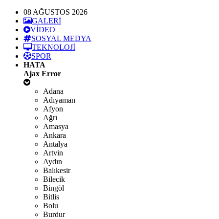
08 AĞUSTOS 2026
GALERİ
VİDEO
SOSYAL MEDYA
TEKNOLOJİ
SPOR
HATA
Ajax Error
Adana
Adıyaman
Afyon
Ağrı
Amasya
Ankara
Antalya
Artvin
Aydın
Balıkesir
Bilecik
Bingöl
Bitlis
Bolu
Burdur