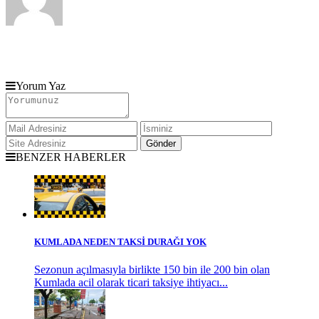
Yorum Yaz
BENZER HABERLER
KUMLADA NEDEN TAKSİ DURAĞI YOK
Sezonun açılmasıyla birlikte 150 bin ile 200 bin olan
Kumlada acil olarak ticari taksiye ihtiyacı...