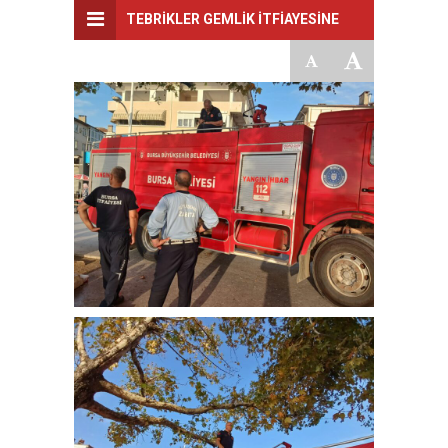
TEBRİKLER GEMLİK İTFİAYESİNE