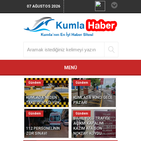
07 AĞUSTOS 2026
MENÜ
Gündem
Gündem
KUMLADA NEDEN
KUMLADA İKİNCİ GECE
TAKSİ DURAĞI YOK
PAZARI
Gündem
Gündem
SAHİL YOLU TRAFİĞE
AÇIKMI KAPALIMI
112 PERSONELİNİN
KAZIM ATA SON
ZOR SINAVI
NOKTAYI KOYDU