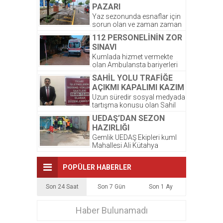
taksiye ihtiyacı...
PAZARI
Yaz sezonunda esnaflar için
sorun olan ve zaman zaman
sert tartışmaların olduğu
112 PERSONELİNİN ZOR
seyyar pazar esnafı...
SINAVI
Kumlada hizmet vermekte
olan Ambulansta bariyerleri
açacak anahtar olmadığından
SAHİL YOLU TRAFİĞE
sahile girmekte zorluk
AÇIKMI KAPALIMI KAZIM
yaşadıklarından hastalara
ATA SON NOKTAYI
yaya...
Uzun süredir sosyal medyada
tartışma konusu olan Sahil
KOYDU
yolu Abdullah Aslan caddesi
UEDAŞ’DAN SEZON
TRAFİĞE acıkmı kapalımı,...
HAZIRLIĞI
Gemlik UEDAŞ Ekipleri kuml
Mahallesi Ali Kütahya
İlköğretim Okulu önünde
bulunan ana trafo merkezinde
POPÜLER HABERLER
bakım...
Son 24 Saat
Son 7 Gün
Son 1 Ay
Haber Bulunamadı