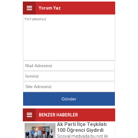
Yorum Yaz
BENZER HABERLER
Ak Parti İlçe Teşkilatı
100 Öğrenci Giydirdi
Sosyal medyada bu not ile