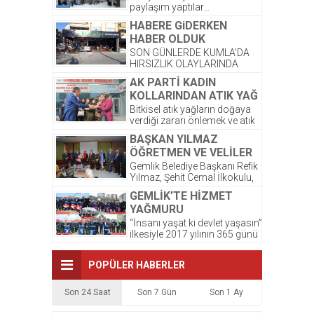
paylaşım yaptılar…
Kardeşlerimize yeni kıyafetleri
HABERE GiDERKEN
çok yakıştı. ☺️ Bayram
HABER OLDUK
sonrası,...
SON GÜNLERDE KUMLA’DA
HIRSIZLIK OLAYLARINDA
ARTIŞ OLDUĞU GÖZLENDİ.
AK PARTİ KADIN
ŞİRKETİMİZ PALMİYE
KOLLARINDAN ATIK YAĞ
DONDURMALARI’ NA AIT
PROJESİNE DESTEK
OLAN DEPODA ONCEKI
Bitkisel atık yağların doğaya
AKŞAM...
verdiği zararı önlemek ve atık
yağların atılmasından
BAŞKAN YILMAZ
kaynaklanacak kirlilikten
ÖĞRETMEN VE VELİLER
korunması amacıyla...
İLE BİR ARAYA GELDİ
Gemlik Belediye Başkanı Refik
Yılmaz, Şehit Cemal İlkokulu,
Okul Aile Birliğinin düzenlemiş
GEMLİK’TE HİZMET
olduğu kahvaltı programına...
YAĞMURU
“İnsanı yaşat ki devlet yaşasın”
ilkesiyle 2017 yılının 365 günü
ilçe sakinlerine hizmet götüren
Gemlik...
POPÜLER HABERLER
Son 24 Saat
Son 7 Gün
Son 1 Ay