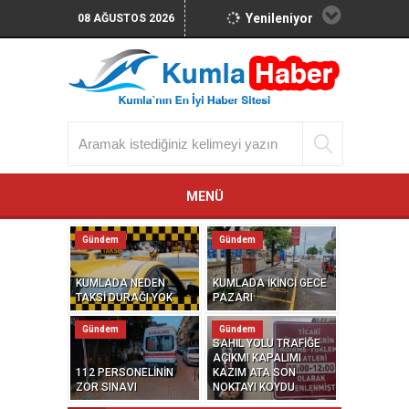
Yenileniyor
08 AĞUSTOS 2026
MENÜ
Gündem
Gündem
KUMLADA NEDEN
KUMLADA İKİNCİ GECE
TAKSİ DURAĞI YOK
PAZARI
Gündem
Gündem
SAHİL YOLU TRAFİĞE
AÇIKMI KAPALIMI
112 PERSONELİNİN
KAZIM ATA SON
ZOR SINAVI
NOKTAYI KOYDU