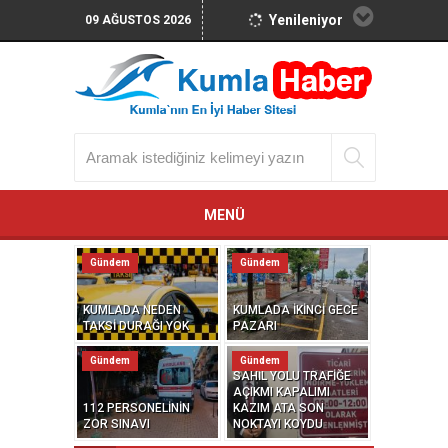
Yenileniyor
09 AĞUSTOS 2026
MENÜ
Gündem
Gündem
KUMLADA NEDEN
KUMLADA İKİNCİ GECE
TAKSİ DURAĞI YOK
PAZARI
Gündem
Gündem
SAHİL YOLU TRAFİĞE
AÇIKMI KAPALIMI
112 PERSONELİNİN
KAZIM ATA SON
ZOR SINAVI
NOKTAYI KOYDU