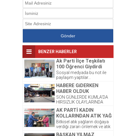
BENZER HABERLER
Ak Parti İlçe Teşkilatı
100 Öğrenci Giydirdi
Sosyal medyada bu not ile
paylaşım yaptılar…
Kardeşlerimize yeni kıyafetleri
HABERE GiDERKEN
çok yakıştı. ☺️ Bayram
HABER OLDUK
sonrası,...
SON GÜNLERDE KUMLA’DA
HIRSIZLIK OLAYLARINDA
ARTIŞ OLDUĞU GÖZLENDİ.
AK PARTİ KADIN
ŞİRKETİMİZ PALMİYE
KOLLARINDAN ATIK YAĞ
DONDURMALARI’ NA AIT
PROJESİNE DESTEK
OLAN DEPODA ONCEKI
Bitkisel atık yağların doğaya
AKŞAM...
verdiği zararı önlemek ve atık
yağların atılmasından
BAŞKAN YILMAZ