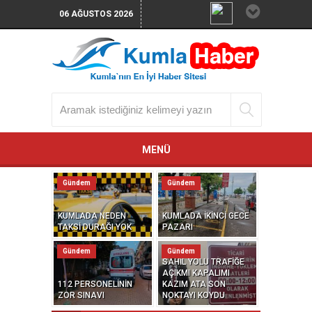
06 AĞUSTOS 2026
MENÜ
Gündem
Gündem
KUMLADA NEDEN
KUMLADA İKİNCİ GECE
TAKSİ DURAĞI YOK
PAZARI
Gündem
Gündem
SAHİL YOLU TRAFİĞE
AÇIKMI KAPALIMI
112 PERSONELİNİN
KAZIM ATA SON
ZOR SINAVI
NOKTAYI KOYDU