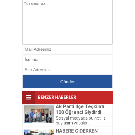
BENZER HABERLER
Ak Parti İlçe Teşkilatı
100 Öğrenci Giydirdi
Sosyal medyada bu not ile
paylaşım yaptılar…
Kardeşlerimize yeni kıyafetleri
HABERE GiDERKEN
çok yakıştı. ☺️ Bayram