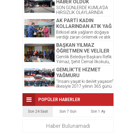
HABER OLDUK
sonrası,...
SON GÜNLERDE KUMLA’DA
HIRSIZLIK OLAYLARINDA
ARTIŞ OLDUĞU GÖZLENDİ.
AK PARTİ KADIN
ŞİRKETİMİZ PALMİYE
KOLLARINDAN ATIK YAĞ
DONDURMALARI’ NA AIT
PROJESİNE DESTEK
OLAN DEPODA ONCEKI
Bitkisel atık yağların doğaya
AKŞAM...
verdiği zararı önlemek ve atık
yağların atılmasından
BAŞKAN YILMAZ
kaynaklanacak kirlilikten
ÖĞRETMEN VE VELİLER
korunması amacıyla...
İLE BİR ARAYA GELDİ
Gemlik Belediye Başkanı Refik
Yılmaz, Şehit Cemal İlkokulu,
Okul Aile Birliğinin düzenlemiş
GEMLİK’TE HİZMET
olduğu kahvaltı programına...
YAĞMURU
“İnsanı yaşat ki devlet yaşasın”
ilkesiyle 2017 yılının 365 günü
ilçe sakinlerine hizmet götüren
Gemlik...
POPÜLER HABERLER
Son 24 Saat
Son 7 Gün
Son 1 Ay
Haber Bulunamadı