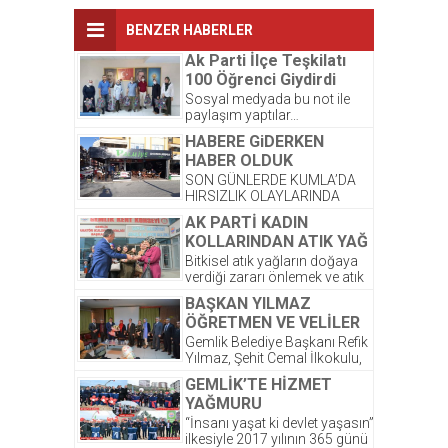
BENZER HABERLER
Ak Parti İlçe Teşkilatı
100 Öğrenci Giydirdi
Sosyal medyada bu not ile
paylaşım yaptılar…
Kardeşlerimize yeni kıyafetleri
HABERE GiDERKEN
çok yakıştı. ☺️ Bayram
HABER OLDUK
sonrası,...
SON GÜNLERDE KUMLA’DA
HIRSIZLIK OLAYLARINDA
ARTIŞ OLDUĞU GÖZLENDİ.
AK PARTİ KADIN
ŞİRKETİMİZ PALMİYE
KOLLARINDAN ATIK YAĞ
DONDURMALARI’ NA AIT
PROJESİNE DESTEK
OLAN DEPODA ONCEKI
Bitkisel atık yağların doğaya
AKŞAM...
verdiği zararı önlemek ve atık
yağların atılmasından
BAŞKAN YILMAZ
kaynaklanacak kirlilikten
ÖĞRETMEN VE VELİLER
korunması amacıyla...
İLE BİR ARAYA GELDİ
Gemlik Belediye Başkanı Refik
Yılmaz, Şehit Cemal İlkokulu,
Okul Aile Birliğinin düzenlemiş
GEMLİK’TE HİZMET
olduğu kahvaltı programına...
YAĞMURU
“İnsanı yaşat ki devlet yaşasın”
ilkesiyle 2017 yılının 365 günü