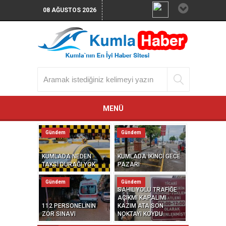
08 AĞUSTOS 2026
MENÜ
Gündem
Gündem
KUMLADA NEDEN
KUMLADA İKİNCİ GECE
TAKSİ DURAĞI YOK
PAZARI
Gündem
Gündem
SAHİL YOLU TRAFİĞE
AÇIKMI KAPALIMI
112 PERSONELİNİN
KAZIM ATA SON
ZOR SINAVI
NOKTAYI KOYDU