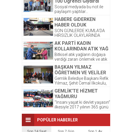
100 Öğrenci Giydirdi
Sosyal medyada bu not ile
paylaşım yaptılar…
Kardeşlerimize yeni kıyafetleri
HABERE GiDERKEN
çok yakıştı. ☺️ Bayram
HABER OLDUK
sonrası,...
SON GÜNLERDE KUMLA’DA
HIRSIZLIK OLAYLARINDA
ARTIŞ OLDUĞU GÖZLENDİ.
AK PARTİ KADIN
ŞİRKETİMİZ PALMİYE
KOLLARINDAN ATIK YAĞ
DONDURMALARI’ NA AIT
PROJESİNE DESTEK
OLAN DEPODA ONCEKI
Bitkisel atık yağların doğaya
AKŞAM...
verdiği zararı önlemek ve atık
yağların atılmasından
BAŞKAN YILMAZ
kaynaklanacak kirlilikten
ÖĞRETMEN VE VELİLER
korunması amacıyla...
İLE BİR ARAYA GELDİ
Gemlik Belediye Başkanı Refik
Yılmaz, Şehit Cemal İlkokulu,
Okul Aile Birliğinin düzenlemiş
GEMLİK’TE HİZMET
olduğu kahvaltı programına...
YAĞMURU
“İnsanı yaşat ki devlet yaşasın”
ilkesiyle 2017 yılının 365 günü
ilçe sakinlerine hizmet götüren
Gemlik...
POPÜLER HABERLER
Son 24 Saat
Son 7 Gün
Son 1 Ay