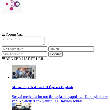
Yorum Yaz
BENZER HABERLER
Ak Parti İlçe Teşkilatı 100 Öğrenci Giydirdi
Sosyal medyada bu not ile paylaşım yaptılar… Kardeşlerimize
yeni kıyafetleri çok yakıştı. ☺️ Bayram sonrası,...