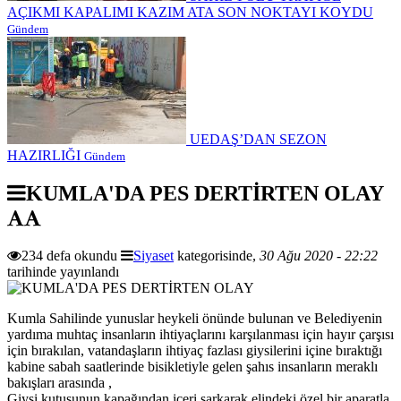
AÇIKMI KAPALIMI KAZIM ATA SON NOKTAYI KOYDU
Gündem
UEDAŞ’DAN SEZON
HAZIRLIĞI
Gündem
KUMLA'DA PES DERTİRTEN OLAY
234 defa okundu
Siyaset
kategorisinde,
30 Ağu 2020 - 22:22
tarihinde yayınlandı
Kumla Sahilinde yunuslar heykeli önünde bulunan ve Belediyenin
yardıma muhtaç insanların ihtiyaçlarını karşılanması için hayır çarşısı
için bırakılan, vatandaşların ihtiyaç fazlası giysilerini içine bıraktığı
kabine sabah saatlerinde bisikletiyle gelen şahıs insanların meraklı
bakışları arasında ,
Giysi kutusunun kapağından içeri sarkarak elindeki özel bir aparatla