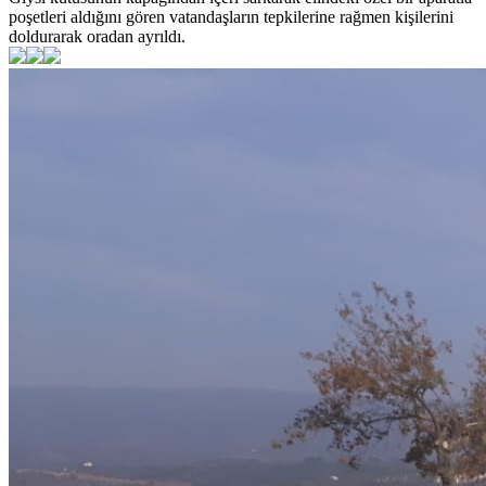
poşetleri aldığını gören vatandaşların tepkilerine rağmen kişilerini
doldurarak oradan ayrıldı.