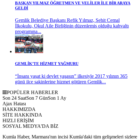
BAŞKAN YILMAZ ÖĞRETMEN VE VELİLER İLE BİR ARAYA
GELDİ
Gemlik Belediye Başkanı Refik Yılmaz, Şehit Cemal
İlkokulu, Okul Aile Birliğinin düzenlemiş olduğu kahvaltı
programına...
GEMLİK’TE HİZMET YAĞMURU
“İnsanı yaşat ki devlet yaşasın” ilkesiyle 2017 yılının 365
günü ilçe sakinlerine hizmet götüren Gemlik...
POPÜLER HABERLER
Son 24 Saat
Son 7 Gün
Son 1 Ay
Ajax Hatası
HAKKIMIZDA
SİTE HAKKINDA
HIZLI ERİŞİM
SOSYAL MEDYA'DA BİZ
Kumla Haber, Marmara'nın incisi Kumla'daki tüm gelişmeleri sizlere