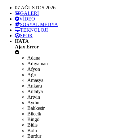
07 AĞUSTOS 2026
GALERİ
VİDEO
SOSYAL MEDYA
TEKNOLOJİ
SPOR
HATA
Ajax Error
Adana
Adıyaman
Afyon
Ağrı
Amasya
Ankara
Antalya
Artvin
Aydın
Balıkesir
Bilecik
Bingöl
Bitlis
Bolu
Burdur