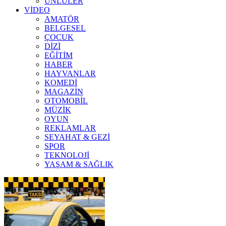
ÜNLÜLER
VİDEO
AMATÖR
BELGESEL
ÇOCUK
DİZİ
EĞİTİM
HABER
HAYVANLAR
KOMEDİ
MAGAZİN
OTOMOBİL
MÜZİK
OYUN
REKLAMLAR
SEYAHAT & GEZİ
SPOR
TEKNOLOJİ
YAŞAM & SAĞLIK