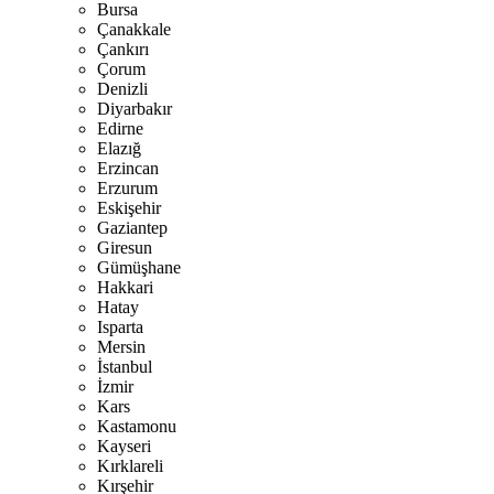
Bursa
Çanakkale
Çankırı
Çorum
Denizli
Diyarbakır
Edirne
Elazığ
Erzincan
Erzurum
Eskişehir
Gaziantep
Giresun
Gümüşhane
Hakkari
Hatay
Isparta
Mersin
İstanbul
İzmir
Kars
Kastamonu
Kayseri
Kırklareli
Kırşehir