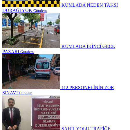
KUMLADA NEDEN TAKSİ
DURAĞI YOK
Gündem
KUMLADA İKİNCİ GECE
PAZARI
Gündem
112 PERSONELİNİN ZOR
SINAVI
Gündem
SAHİL YOLU TRAFİĞE