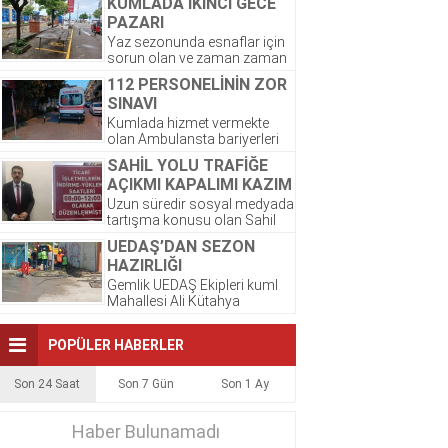
KUMLADA İKİNCİ GECE
taksiye ihtiyacı...
PAZARI
Yaz sezonunda esnaflar için
sorun olan ve zaman zaman
sert tartışmaların olduğu
112 PERSONELİNİN ZOR
seyyar pazar esnafı...
SINAVI
Kumlada hizmet vermekte
olan Ambulansta bariyerleri
açacak anahtar olmadığından
SAHİL YOLU TRAFİĞE
sahile girmekte zorluk
AÇIKMI KAPALIMI KAZIM
yaşadıklarından hastalara
ATA SON NOKTAYI
yaya...
Uzun süredir sosyal medyada
tartışma konusu olan Sahil
KOYDU
yolu Abdullah Aslan caddesi
UEDAŞ’DAN SEZON
TRAFİĞE acıkmı kapalımı,...
HAZIRLIĞI
Gemlik UEDAŞ Ekipleri kuml
Mahallesi Ali Kütahya
İlköğretim Okulu önünde
bulunan ana trafo merkezinde
POPÜLER HABERLER
bakım...
Son 24 Saat
Son 7 Gün
Son 1 Ay
Haber Bulunamadı