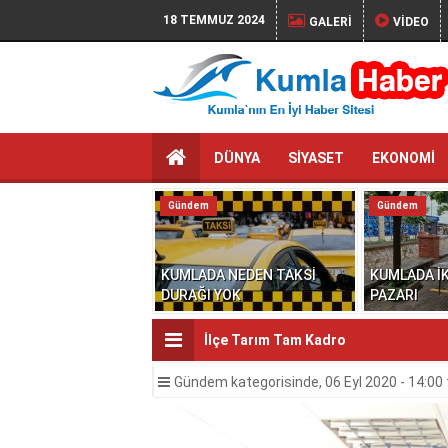
18 TEMMUZ 2024
GALERİ
VİDEO
DÜNYA
SİYASET
EKONOMİ
Gündem
Gündem
KUMLADA NEDEN TAKSİ
KUMLADA İK
DURAĞI YOK
PAZARI
İlçe Tarım Tam Kadro
Gündem
kategorisinde,
06 Eyl 2020 - 14:00