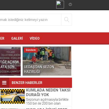
ĞER
GALERİ
VİDEO
Gündem
FİĞE AÇIKMI
 ATA SON
UEDAŞ’DAN SEZON
HAZIRLIĞI
BENZER HABERLER
KUMLADA NEDEN TAKSİ
DURAĞI YOK
Sezonun açılmasıyla birlikte
150 bin ile 200 bin olan
Kumlada acil olarak ticari