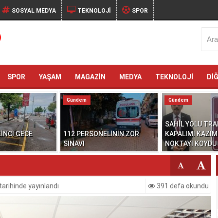
SOSYAL MEDYA
TEKNOLOJİ
SPOR
SPOR
YAŞAM
MAGAZİN
MEDYA
TEKNOLOJİ
Dİ
Gündem
Gündem
SAHİL YOLU TRA
İNCİ GECE
112 PERSONELİNİN ZOR
KAPALIMI KAZIM
SINAVI
NOKTAYI KOYDU
tarihinde yayınlandı
391 defa okundu