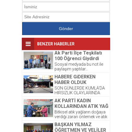
BENZER HABERLER
Ak Parti İlçe Teşkilatı
100 Öğrenci Giydirdi
Sosyal medyada bu not ile
paylaşım yaptılar…
Kardeşlerimize yeni kıyafetleri
HABERE GiDERKEN
çok yakıştı. ☺️ Bayram
HABER OLDUK
sonrası,...
SON GÜNLERDE KUMLA’DA
HIRSIZLIK OLAYLARINDA
ARTIŞ OLDUĞU GÖZLENDİ.
AK PARTİ KADIN
ŞİRKETİMİZ PALMİYE
KOLLARINDAN ATIK YAĞ
DONDURMALARI’ NA AIT
PROJESİNE DESTEK
OLAN DEPODA ONCEKI
Bitkisel atık yağların doğaya
AKŞAM...
verdiği zararı önlemek ve atık
yağların atılmasından
BAŞKAN YILMAZ
kaynaklanacak kirlilikten
ÖĞRETMEN VE VELİLER
korunması amacıyla...