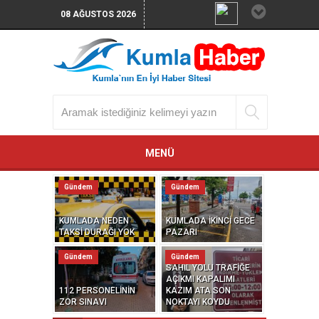
08 AĞUSTOS 2026
MENÜ
Gündem
Gündem
KUMLADA NEDEN
KUMLADA İKİNCİ GECE
TAKSİ DURAĞI YOK
PAZARI
Gündem
Gündem
SAHİL YOLU TRAFİĞE
AÇIKMI KAPALIMI
112 PERSONELİNİN
KAZIM ATA SON
ZOR SINAVI
NOKTAYI KOYDU