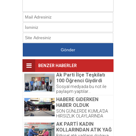
BENZER HABERLER
Ak Parti İlçe Teşkilatı
100 Öğrenci Giydirdi
Sosyal medyada bu not ile
paylaşım yaptılar…
Kardeşlerimize yeni kıyafetleri
HABERE GiDERKEN
çok yakıştı. ☺️ Bayram
HABER OLDUK
sonrası,...
SON GÜNLERDE KUMLA’DA
HIRSIZLIK OLAYLARINDA
ARTIŞ OLDUĞU GÖZLENDİ.
AK PARTİ KADIN
ŞİRKETİMİZ PALMİYE
KOLLARINDAN ATIK YAĞ
DONDURMALARI’ NA AIT
PROJESİNE DESTEK
OLAN DEPODA ONCEKI
Bitkisel atık yağların doğaya