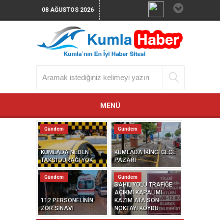
08 AĞUSTOS 2026
MENÜ
Gündem
Gündem
KUMLADA NEDEN
KUMLADA İKİNCİ GECE
TAKSİ DURAĞI YOK
PAZARI
Gündem
Gündem
SAHİL YOLU TRAFİĞE
AÇIKMI KAPALIMI
112 PERSONELİNİN
KAZIM ATA SON
ZOR SINAVI
NOKTAYI KOYDU