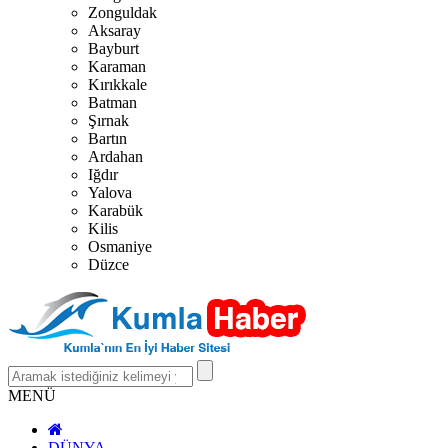
Zonguldak
Aksaray
Bayburt
Karaman
Kırıkkale
Batman
Şırnak
Bartın
Ardahan
Iğdır
Yalova
Karabük
Kilis
Osmaniye
Düzce
MENÜ
DÜNYA