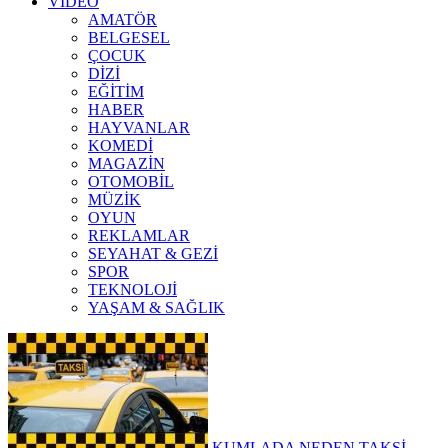
VİDEO
AMATÖR
BELGESEL
ÇOCUK
DİZİ
EĞİTİM
HABER
HAYVANLAR
KOMEDİ
MAGAZİN
OTOMOBİL
MÜZİK
OYUN
REKLAMLAR
SEYAHAT & GEZİ
SPOR
TEKNOLOJİ
YAŞAM & SAĞLIK
KUMLADA NEDEN TAKSİ