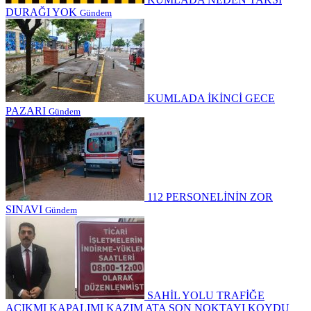
DURAĞI YOK
Gündem
KUMLADA İKİNCİ GECE
PAZARI
Gündem
112 PERSONELİNİN ZOR
SINAVI
Gündem
SAHİL YOLU TRAFİĞE
AÇIKMI KAPALIMI KAZIM ATA SON NOKTAYI KOYDU