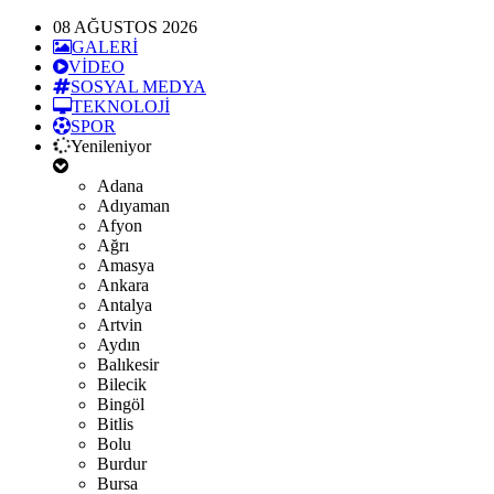
08 AĞUSTOS 2026
GALERİ
VİDEO
SOSYAL MEDYA
TEKNOLOJİ
SPOR
Yenileniyor
Adana
Adıyaman
Afyon
Ağrı
Amasya
Ankara
Antalya
Artvin
Aydın
Balıkesir
Bilecik
Bingöl
Bitlis
Bolu
Burdur
Bursa