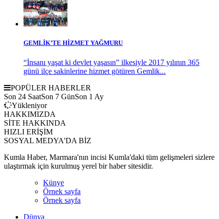
GEMLİK’TE HİZMET YAĞMURU
“İnsanı yaşat ki devlet yaşasın” ilkesiyle 2017 yılının 365
günü ilçe sakinlerine hizmet götüren Gemlik...
POPÜLER HABERLER
Son 24 Saat
Son 7 Gün
Son 1 Ay
Yükleniyor
HAKKIMIZDA
SİTE HAKKINDA
HIZLI ERİŞİM
SOSYAL MEDYA'DA BİZ
Kumla Haber, Marmara'nın incisi Kumla'daki tüm gelişmeleri sizlere
ulaştırmak için kurulmuş yerel bir haber sitesidir.
Künye
Örnek sayfa
Örnek sayfa
Dünya