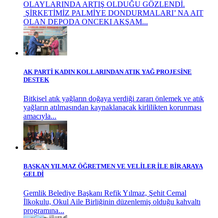
OLAYLARINDA ARTIŞ OLDUĞU GÖZLENDİ.
ŞİRKETİMİZ PALMİYE DONDURMALARI’ NA AIT
OLAN DEPODA ONCEKI AKŞAM...
AK PARTİ KADIN KOLLARINDAN ATIK YAĞ PROJESİNE
DESTEK
Bitkisel atık yağların doğaya verdiği zararı önlemek ve atık
yağların atılmasından kaynaklanacak kirlilikten korunması
amacıyla...
BAŞKAN YILMAZ ÖĞRETMEN VE VELİLER İLE BİR ARAYA
GELDİ
Gemlik Belediye Başkanı Refik Yılmaz, Şehit Cemal
İlkokulu, Okul Aile Birliğinin düzenlemiş olduğu kahvaltı
programına...