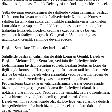
düzenin sağlanması Gemlik Belediyesi tarafından gerçekleştirilecek.
Yetki devrinin gerçekleşmesi ile sahillerde yoğun çalışmalar başladı.
Hafta sonu başlayan temizlik faaliyetlerinde Kumla ve Kumsaz
sahilleri kıştan kalan atıklardan titizlikle arındırılırken iş makineleri
kumsalda çapa yaparak Gemliklilerin güneşlenecekleri bölgeleri
taşlardan temizledi. İlçedeki kadınlara özel plajlar da bu yaz
yenilenerek faaliyete geçecek. Çalışmalar, 35 kilometreyi aşkın
uzunluktaki Gemlik sahilinde devam edecek.
Başkan Sertaslan: “Hizmetler hızlanacak”
Sahillerde başlayan çalışmalar ile ilgili konuşan Gemlik Belediye
Başkanı Mehmet Uğur Sertaslan, yetkinin ilçe belediyesinde
toplanmasının faydalı olacağını söyledi. Başkan Sertaslan konuyla
ilgili şöyle konuştu: “Her geçen yıl nüfusu artan tatil beldelerimizde,
ilçe ve büyükşehir belediyeleri arasındaki yetki paylaşımı nedeniyle
zaman zaman hizmetlerde yavaşlama meydana geliyordu.
Problemlerini bize aktaran vatandaşlarımıza yasalar çerçevesinde
hizmet götürmeye çalışıyorduk ama ilçe belediyesi olarak bazı
noktalara ulaşamıyorduk. Yetki devri ile temizlik, çevre düzenlemesi,
zabıta hizmetleri ve diğer önemli çalışmalar artık Gemlik
Belediyesi’nin yetkileri içinde olacak. Böylece yaz aylarında değerli
hemşerilerimize daha hızlı hizmet götürecek, taleplere daha hızlı
cevap vereceğiz.”