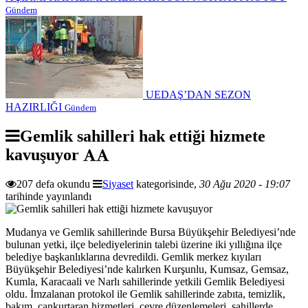
Gündem
UEDAŞ’DAN SEZON
HAZIRLIĞI
Gündem
Gemlik sahilleri hak ettiği hizmete
kavuşuyor
207 defa okundu
Siyaset
kategorisinde,
30 Ağu 2020 - 19:07
tarihinde yayınlandı
Mudanya ve Gemlik sahillerinde Bursa Büyükşehir Belediyesi’nde
bulunan yetki, ilçe belediyelerinin talebi üzerine iki yıllığına ilçe
belediye başkanlıklarına devredildi. Gemlik merkez kıyıları
Büyükşehir Belediyesi’nde kalırken Kurşunlu, Kumsaz, Gemsaz,
Kumla, Karacaali ve Narlı sahillerinde yetkili Gemlik Belediyesi
oldu. İmzalanan protokol ile Gemlik sahillerinde zabıta, temizlik,
bakım, cankurtaran hizmetleri, çevre düzenlemeleri, sahillerde