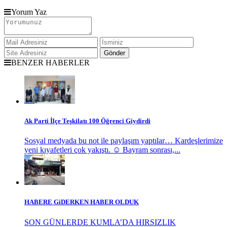
Yorum Yaz
BENZER HABERLER
Ak Parti İlçe Teşkilatı 100 Öğrenci Giydirdi
Sosyal medyada bu not ile paylaşım yaptılar… Kardeşlerimize
yeni kıyafetleri çok yakıştı. ☺️ Bayram sonrası,...
HABERE GiDERKEN HABER OLDUK
SON GÜNLERDE KUMLA’DA HIRSIZLIK