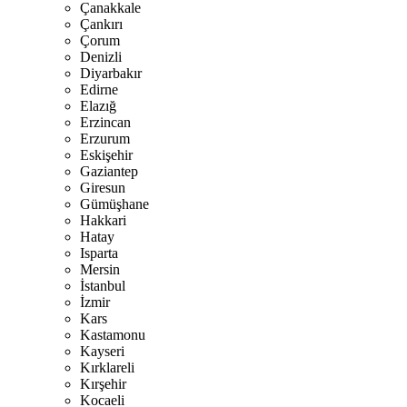
Çanakkale
Çankırı
Çorum
Denizli
Diyarbakır
Edirne
Elazığ
Erzincan
Erzurum
Eskişehir
Gaziantep
Giresun
Gümüşhane
Hakkari
Hatay
Isparta
Mersin
İstanbul
İzmir
Kars
Kastamonu
Kayseri
Kırklareli
Kırşehir
Kocaeli