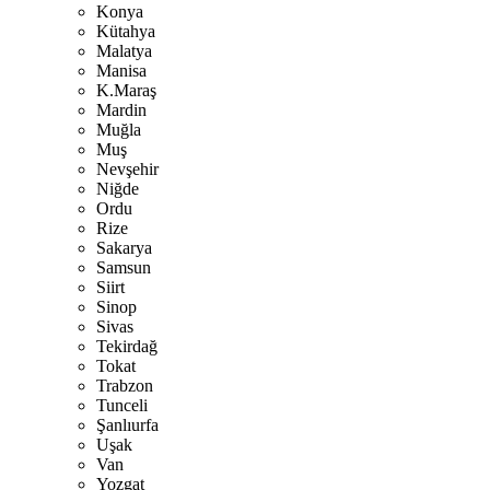
Konya
Kütahya
Malatya
Manisa
K.Maraş
Mardin
Muğla
Muş
Nevşehir
Niğde
Ordu
Rize
Sakarya
Samsun
Siirt
Sinop
Sivas
Tekirdağ
Tokat
Trabzon
Tunceli
Şanlıurfa
Uşak
Van
Yozgat