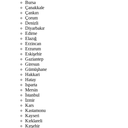
Bursa
Çanakkale
Çankırı
Çorum
Denizli
Diyarbakır
Edirne
Elazığ
Erzincan
Erzurum
Eskişehir
Gaziantep
Giresun
Gümüşhane
Hakkari
Hatay
Isparta
Mersin
İstanbul
İzmir
Kars
Kastamonu
Kayseri
Kırklareli
Kırşehir