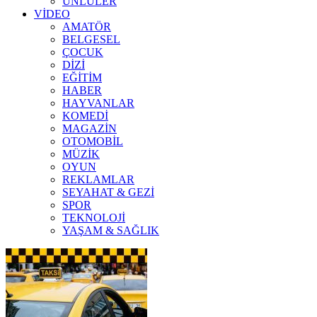
ÜNLÜLER
VİDEO
AMATÖR
BELGESEL
ÇOCUK
DİZİ
EĞİTİM
HABER
HAYVANLAR
KOMEDİ
MAGAZİN
OTOMOBİL
MÜZİK
OYUN
REKLAMLAR
SEYAHAT & GEZİ
SPOR
TEKNOLOJİ
YAŞAM & SAĞLIK