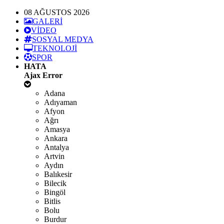
08 AĞUSTOS 2026
GALERİ
VİDEO
SOSYAL MEDYA
TEKNOLOJİ
SPOR
HATA
Ajax Error
Adana
Adıyaman
Afyon
Ağrı
Amasya
Ankara
Antalya
Artvin
Aydın
Balıkesir
Bilecik
Bingöl
Bitlis
Bolu
Burdur