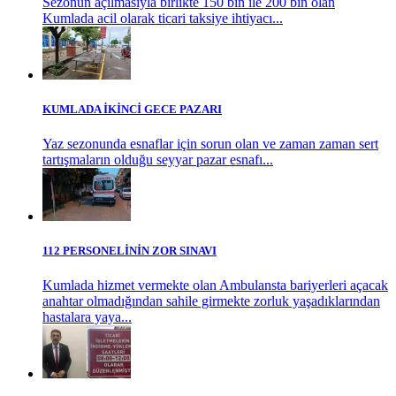
Sezonun açılmasıyla birlikte 150 bin ile 200 bin olan
Kumlada acil olarak ticari taksiye ihtiyacı...
KUMLADA İKİNCİ GECE PAZARI
Yaz sezonunda esnaflar için sorun olan ve zaman zaman sert
tartışmaların olduğu seyyar pazar esnafı...
112 PERSONELİNİN ZOR SINAVI
Kumlada hizmet vermekte olan Ambulansta bariyerleri açacak
anahtar olmadığından sahile girmekte zorluk yaşadıklarından
hastalara yaya...