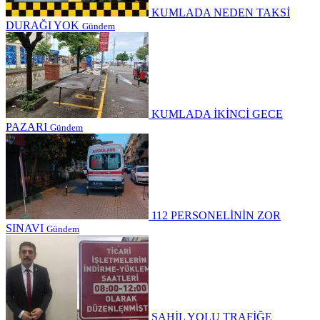
KUMLADA NEDEN TAKSİ
DURAĞI YOK
Gündem
KUMLADA İKİNCİ GECE
PAZARI
Gündem
112 PERSONELİNİN ZOR
SINAVI
Gündem
SAHİL YOLU TRAFİĞE