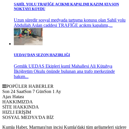
SAHİL YOLU TRAFİĞE AÇIKMI KAPALIMI KAZIM ATA SON
NOKTAYI KOYDU
Uzun süredir sosyal medyada tartışma konusu olan Sahil yolu
Abdullah Aslan caddesi TRAFİĞE acıkmı kapalımı,...
UEDAŞ’DAN SEZON HAZIRLIĞI
Gemlik UEDAŞ Ekipleri kuml Mahallesi Ali Kütahya
İlköğretim Okulu önünde bulunan ana trafo merkezinde
bakım...
POPÜLER HABERLER
Son 24 Saat
Son 7 Gün
Son 1 Ay
Ajax Hatası
HAKKIMIZDA
SİTE HAKKINDA
HIZLI ERİŞİM
SOSYAL MEDYA'DA BİZ
Kumla Haber, Marmara'nın incisi Kumla'daki tüm gelişmeleri sizlere