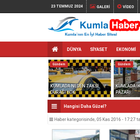
23 TEMMUZ 2024
GALERİ
VİDEO
DÜNYA
SİYASET
EKONOMİ
Gündem
Gündem
KUMLADA NEDEN TAKSİ
KUMLADA İK
DURAĞI YOK
PAZARI
Hangisi Daha Güzel?
Haber
kategorisinde,
05 Kas 2016 - 17:27
ta