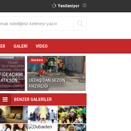
Yenileniyor
ĞER
GALERİ
VİDEO
Gündem
FİĞE AÇIKMI
 ATA SON
UEDAŞ’DAN SEZON
HAZIRLIĞI
BENZER GALERİLER
Ülkelere Göre
Hangi Ülkeyi