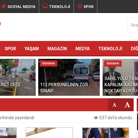
SOSYAL MEDYA
TEKNOLOJİ
SPOR
SPOR
YAŞAM
MAGAZİN
MEDYA
TEKNOLOJİ
Dİ
Gündem
Gündem
SAHİL YOLU TRA
İNCİ GECE
112 PERSONELİNİN ZOR
KAPALIMI KAZIM
SINAVI
NOKTAYI KOYDU
rihinde yayınlandı
537 defa okundu