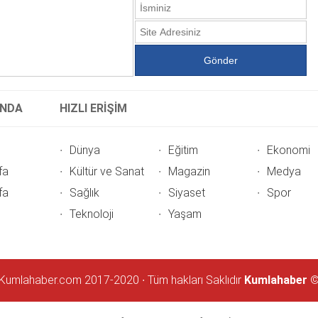
INDA
HIZLI ERİŞİM
Dünya
Eğitim
Ekonomi
fa
Kültür ve Sanat
Magazin
Medya
fa
Sağlık
Siyaset
Spor
Teknoloji
Yaşam
Kumlahaber.com 2017-2020 ∙ Tüm hakları Saklıdır
Kumlahaber