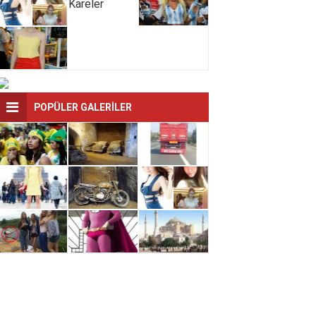
Güzellik
Terkedilen Araçlar
Tercih Ederdiniz?
Sıralaması
Ülkelere Göre
Taylandın Zengin
Kadınların
Çocukları
Dubaiden Kareler
Ortalama Boyları
Örnek Galeri
POPÜLER GALERİLER
Ülkelere Göre
Türklerin İngilizce
Güzellik
Terkedilen Araçlar
ile İmtihanı
Sıralaması
Hangi Ülkeyi
Terk edilmiş araç
Taylandın Zengin
Tercih Ederdiniz?
mezarlığı
Çocukları
Kadınların
115 Yıl Önce
Ayrıntıya Dikkat
Dünyası
Türkiye