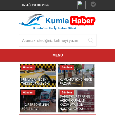
07 AĞUSTOS 2026
MENÜ
Gündem
Gündem
KUMLADA NEDEN
KUMLADA İKİNCİ GECE
TAKSİ DURAĞI YOK
PAZARI
Gündem
Gündem
SAHİL YOLU TRAFİĞE
AÇIKMI KAPALIMI
112 PERSONELİNİN
KAZIM ATA SON
ZOR SINAVI
NOKTAYI KOYDU