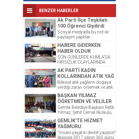
BENZER HABERLER
Ak Parti İlçe Teşkilatı
100 Öğrenci Giydirdi
Sosyal medyada bu not ile
paylaşım yaptılar…
Kardeşlerimize yeni kıyafetleri
HABERE GiDERKEN
çok yakıştı. ☺️ Bayram
HABER OLDUK
sonrası,...
SON GÜNLERDE KUMLA’DA
HIRSIZLIK OLAYLARINDA
ARTIŞ OLDUĞU GÖZLENDİ.
AK PARTİ KADIN
ŞİRKETİMİZ PALMİYE
KOLLARINDAN ATIK YAĞ
DONDURMALARI’ NA AIT
PROJESİNE DESTEK
OLAN DEPODA ONCEKI
Bitkisel atık yağların doğaya
AKŞAM...
verdiği zararı önlemek ve atık
yağların atılmasından
BAŞKAN YILMAZ
kaynaklanacak kirlilikten
ÖĞRETMEN VE VELİLER
korunması amacıyla...
İLE BİR ARAYA GELDİ
Gemlik Belediye Başkanı Refik
Yılmaz, Şehit Cemal İlkokulu,
Okul Aile Birliğinin düzenlemiş
GEMLİK’TE HİZMET
olduğu kahvaltı programına...
YAĞMURU
“İnsanı yaşat ki devlet yaşasın”
ilkesiyle 2017 yılının 365 günü