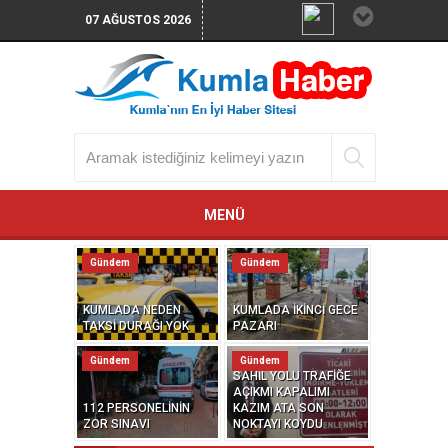
07 AĞUSTOS 2026
MENÜ
Gündem
Gündem
KUMLADA NEDEN
KUMLADA İKİNCİ GECE
TAKSİ DURAĞI YOK
PAZARI
Gündem
Gündem
SAHİL YOLU TRAFİĞE
AÇIKMI KAPALIMI
112 PERSONELİNİN
KAZIM ATA SON
ZOR SINAVI
NOKTAYI KOYDU