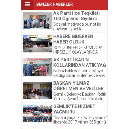
BENZER HABERLER
Ak Parti İlçe Teşkilatı
100 Öğrenci Giydirdi
Sosyal medyada bu not ile
paylaşım yaptılar…
Kardeşlerimize yeni kıyafetleri
HABERE GiDERKEN
çok yakıştı. ☺️ Bayram
HABER OLDUK
sonrası,...
SON GÜNLERDE KUMLA’DA
HIRSIZLIK OLAYLARINDA
ARTIŞ OLDUĞU GÖZLENDİ.
AK PARTİ KADIN
ŞİRKETİMİZ PALMİYE
KOLLARINDAN ATIK YAĞ
DONDURMALARI’ NA AIT
PROJESİNE DESTEK
OLAN DEPODA ONCEKI
Bitkisel atık yağların doğaya
AKŞAM...
verdiği zararı önlemek ve atık
yağların atılmasından
BAŞKAN YILMAZ
kaynaklanacak kirlilikten
ÖĞRETMEN VE VELİLER
korunması amacıyla...
İLE BİR ARAYA GELDİ
Gemlik Belediye Başkanı Refik
Yılmaz, Şehit Cemal İlkokulu,
Okul Aile Birliğinin düzenlemiş
GEMLİK’TE HİZMET
olduğu kahvaltı programına...
YAĞMURU
“İnsanı yaşat ki devlet yaşasın”
ilkesiyle 2017 yılının 365 günü
ilçe sakinlerine hizmet götüren