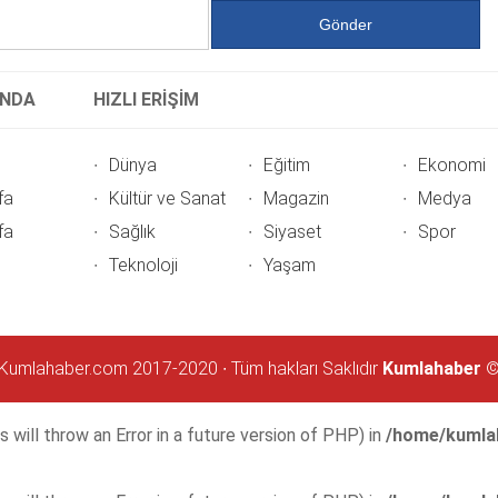
INDA
HIZLI ERİŞİM
Dünya
Eğitim
Ekonomi
fa
Kültür ve Sanat
Magazin
Medya
fa
Sağlık
Siyaset
Spor
Teknoloji
Yaşam
Kumlahaber.com 2017-2020 ∙ Tüm hakları Saklıdır
Kumlahaber
 will throw an Error in a future version of PHP) in
/home/kumlah