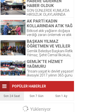
HABERE GiDERKEN
çok yakıştı. ☺️ Bayram
HABER OLDUK
sonrası,...
SON GÜNLERDE KUMLA’DA
HIRSIZLIK OLAYLARINDA
ARTIŞ OLDUĞU GÖZLENDİ.
AK PARTİ KADIN
ŞİRKETİMİZ PALMİYE
KOLLARINDAN ATIK YAĞ
DONDURMALARI’ NA AIT
PROJESİNE DESTEK
OLAN DEPODA ONCEKI
Bitkisel atık yağların doğaya
AKŞAM...
verdiği zararı önlemek ve atık
yağların atılmasından
BAŞKAN YILMAZ
kaynaklanacak kirlilikten
ÖĞRETMEN VE VELİLER
korunması amacıyla...
İLE BİR ARAYA GELDİ
Gemlik Belediye Başkanı Refik
Yılmaz, Şehit Cemal İlkokulu,
Okul Aile Birliğinin düzenlemiş
GEMLİK’TE HİZMET
olduğu kahvaltı programına...
YAĞMURU
“İnsanı yaşat ki devlet yaşasın”
ilkesiyle 2017 yılının 365 günü
ilçe sakinlerine hizmet götüren
Gemlik...
POPÜLER HABERLER
Son 24 Saat
Son 7 Gün
Son 1 Ay
Yükleniyor