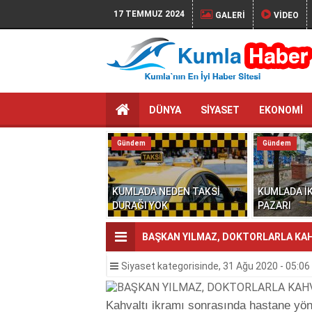
17 TEMMUZ 2024
GALERİ
VİDEO
DÜNYA
SİYASET
EKONOMİ
Gündem
Gündem
KUMLADA NEDEN TAKSİ
KUMLADA İK
DURAĞI YOK
PAZARI
BAŞKAN YILMAZ, DOKTORLARLA KA
Siyaset
kategorisinde,
31 Ağu 2020 - 05:06
Kahvaltı ikramı sonrasında hastane yöne