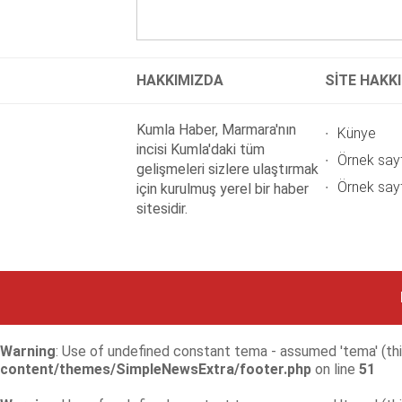
HAKKIMIZDA
SİTE HAKK
Kumla Haber, Marmara'nın
Künye
incisi Kumla'daki tüm
Örnek say
gelişmeleri sizlere ulaştırmak
Örnek say
için kurulmuş yerel bir haber
sitesidir.
Warning
: Use of undefined constant tema - assumed 'tema' (this
content/themes/SimpleNewsExtra/footer.php
on line
51