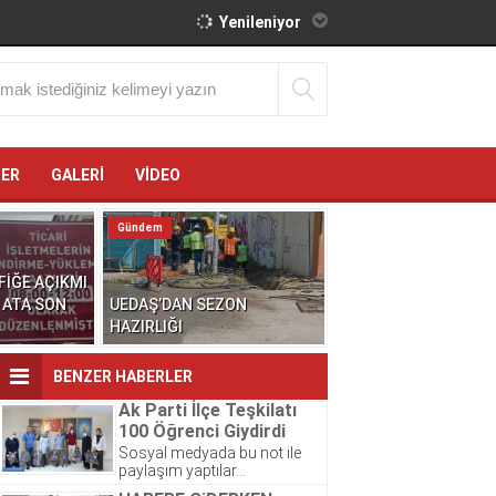
Yenileniyor
ĞER
GALERİ
VİDEO
Gündem
FİĞE AÇIKMI
 ATA SON
UEDAŞ’DAN SEZON
HAZIRLIĞI
BENZER HABERLER
Ak Parti İlçe Teşkilatı
100 Öğrenci Giydirdi
Sosyal medyada bu not ile
paylaşım yaptılar…
Kardeşlerimize yeni kıyafetleri