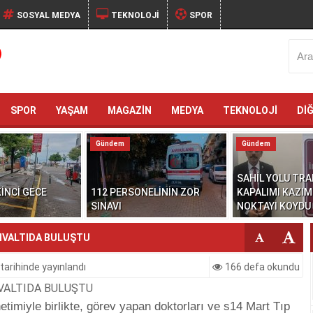
SOSYAL MEDYA
TEKNOLOJİ
SPOR
SPOR
YAŞAM
MAGAZİN
MEDYA
TEKNOLOJİ
Dİ
Gündem
Gündem
SAHİL YOLU TRA
İNCİ GECE
112 PERSONELİNİN ZOR
KAPALIMI KAZIM
SINAVI
NOKTAYI KOYDU
HVALTIDA BULUŞTU
tarihinde yayınlandı
166 defa okundu
timiyle birlikte, görev yapan doktorları ve s14 Mart Tıp