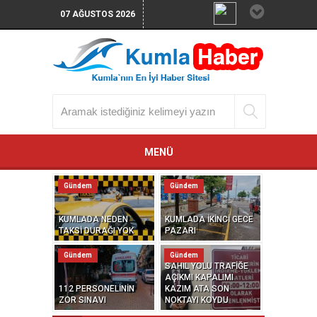
07 AĞUSTOS 2026
MENÜ
Gündem
Gündem
KUMLADA NEDEN
KUMLADA İKİNCİ GECE
TAKSİ DURAĞI YOK
PAZARI
Gündem
Gündem
SAHİL YOLU TRAFİĞE
AÇIKMI KAPALIMI
112 PERSONELİNİN
KAZIM ATA SON
ZOR SINAVI
NOKTAYI KOYDU